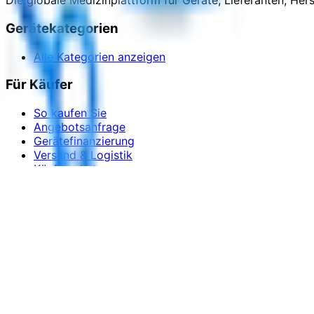
Die globale Medizinplattform für Geräte, Lieferanten, He
Gerätekategorien
Alle Kategorien anzeigen
Für Käufer
So kaufen Sie
Angebotsanfrage
Gerätefinanzierung
Versand & Logistik
Käuferschutz
Für Verkäufer
Händler werden
Preispläne
Erfolgsgeschichten
Ressourcen für Verkäufer
Support kontaktieren
©
2026
MellMed
.
Alle Rechte vorbehalten.