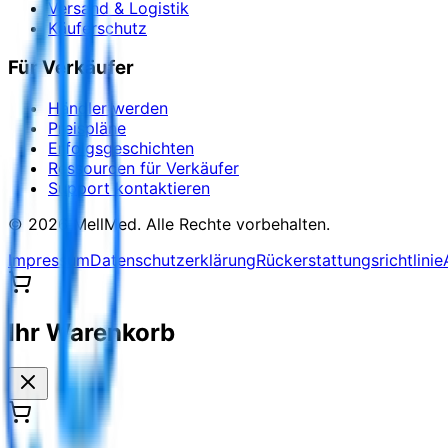
Versand & Logistik
Käuferschutz
Für Verkäufer
Händler werden
Preispläne
Erfolgsgeschichten
Ressourcen für Verkäufer
Support kontaktieren
©
2026
MellMed
.
Alle Rechte vorbehalten.
Impressum
Datenschutzerklärung
Rückerstattungsrichtlinie
Ihr Warenkorb