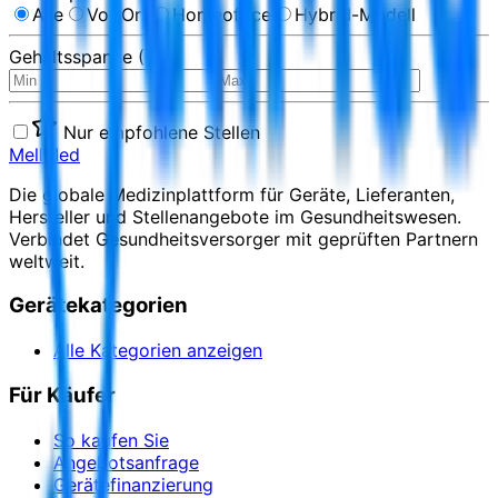
Alle
Vor Ort
Homeoffice
Hybrid-Modell
Gehaltsspanne (€)
Nur empfohlene Stellen
MellMed
Die globale Medizinplattform für Geräte, Lieferanten,
Hersteller und Stellenangebote im Gesundheitswesen.
Verbindet Gesundheitsversorger mit geprüften Partnern
weltweit.
Gerätekategorien
Alle Kategorien anzeigen
Für Käufer
So kaufen Sie
Angebotsanfrage
Gerätefinanzierung