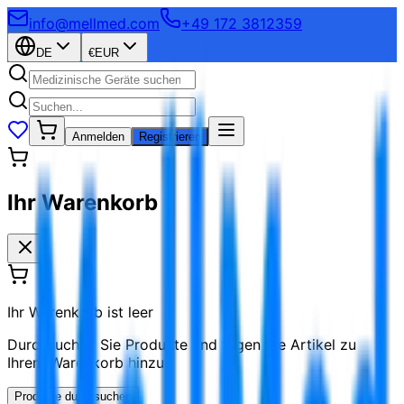
info@mellmed.com
+49 172 3812359
DE
€
EUR
Anmelden
Registrieren
Ihr Warenkorb
Ihr Warenkorb ist leer
Durchsuchen Sie Produkte und fügen Sie Artikel zu
Ihrem Warenkorb hinzu
Produkte durchsuchen